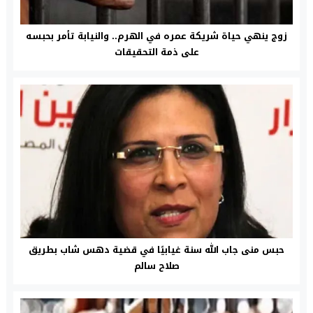
زوج ينهي حياة شريكة عمره في الهرم.. والنيابة تأمر بحبسه
على ذمة التحقيقات
حبس منى جاب الله سنة غيابيًا في قضية دهس شاب بطريق
صلاح سالم