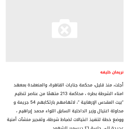
نريمان خليفه
أجلت، منذ قليل، محكمة جنايات القاهرة، والمنعقدة بمعهد
امناء الشرطة بطره ، محاكمة 213 متهمًا من عناصر تنظيم
“بيت المقدس الإرهابية “، لاتهامهم بارتكابهم 54 جريمة و
محاولة اغتيال وزير الداخلية السابق اللواء محمد إبراهيم ،
ووضع خطة لتنفيذ اغتيالات لضباط شرطة، وتفجير منشآت أمنية
عديدة الى جلسة ٢٦ ديسمبر للشهود