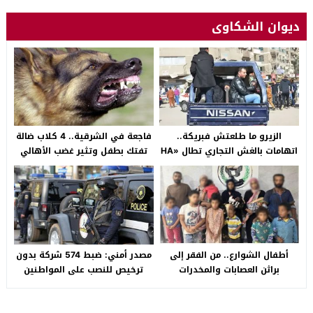
ديوان الشكاوى
الزيرو ما طلعتش فبريكة..
فاجعة في الشرقية.. 4 كلاب ضالة
اتهامات بالغش التجاري تطال «HA
تفتك بطفل وتثير غضب الأهالي
Auto التجمع».. شكوى شراء
بالصالحية الجديدة
سيارة بـ3 ملايين جنيه تفجّر الأزمة
أطفال الشوارع.. من الفقر إلى
مصدر أمني: ضبط 574 شركة بدون
براثن العصابات والمخدرات
ترخيص للنصب على المواطنين