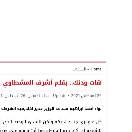
Home
»
المقالات
هات ودنك.. بقلم أشرف المشطاوي
26 أغسطس 2021
Last Update :
الخميس, 26 أغسطس, 2021 - 12:27 صباحًا
لواء احمد ابراهيم مساعد الوزير مدير اكاديميه الشرطه
كل عام نري جديد لديكم ولكن الشيء الوحيد الذي لايت
الشرطه أو اكاديميه الشرطه حقا أنت وسام علي صدر و