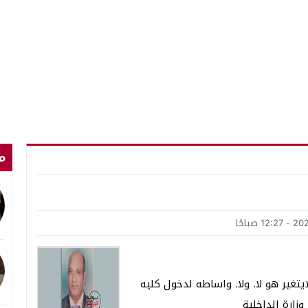
م
غير هو لا. ولا. واساطه لدخول كليه
زارة الداخلية