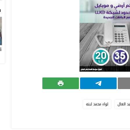
ا
أ
د العال
لواء محمد لبنه