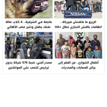
الزيرو ما طلعتش فبريكة..
فاجعة في الشرقية.. 4 كلاب ضالة
اتهامات بالغش التجاري تطال «HA
تفتك بطفل وتثير غضب الأهالي
Auto التجمع».. شكوى شراء
بالصالحية الجديدة
سيارة بـ3 ملايين جنيه تفجّر الأزمة
أطفال الشوارع.. من الفقر إلى
مصدر أمني: ضبط 574 شركة بدون
براثن العصابات والمخدرات
ترخيص للنصب على المواطنين