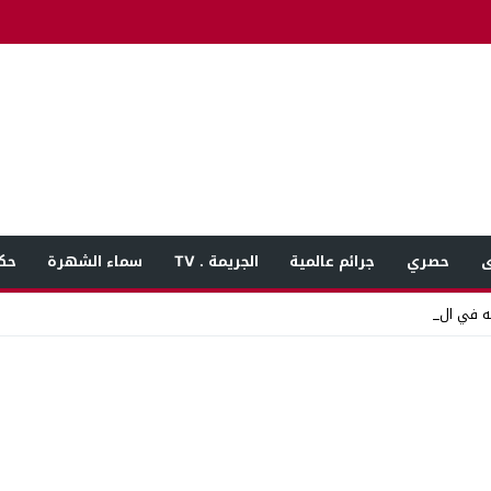
ى
حصري
جرائم عالمية
الجريمة . TV
سماء الشهرة
حك
 في المنوفية بعد بل _