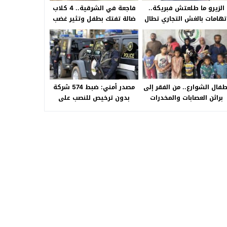
الزيرو ما طلعتش فبريكة..
فاجعة في الشرقية.. 4 كلاب
تهامات بالغش التجاري تطال
ضالة تفتك بطفل وتثير غضب
«HA Auto التجمع».. شكوى
الأهالي بالصالحية الجديدة
شراء سيارة بـ3 ملايين جنيه
تفجّر الأزمة
طفال الشوارع.. من الفقر إلى
مصدر أمني: ضبط 574 شركة
براثن العصابات والمخدرات
بدون ترخيص للنصب على
المواطنين