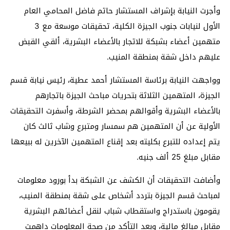
وأجرت النيابة بإشراف المستشار حاتم فاضل المحامي العام
الأول لنيابات جنوب الجيزة الكلية، تحقيقات موسعة مع 3
متهمين أعضاء بشبكة للاتجار بالأعضاء البشرية، ألقي القبض
عليهم داخل شقة بمنطقة المنيب.
وواجهت النيابة برئاسة المستشار أحمد عطية، رئيس نيابة قسم
الجيزة، المتهمين الثلاثة بتحريات مباحث الجيزة باتجارهم
بالأعضاء البشرية وأقوالهم بمحضر الشرطة، وأسفرت التحقيقات
الأولية عن أن المتهمين هم سمسار ومتبرع وشاب ثالث كان
يتم إعداده للتبرع بكليته بعد إقناع المتهمين الآخرين له ببيعها
مقابل مبلغ 25 ألف جنيه.
وأضافت التحقيقات أن الكشف عن الشبكة بدأ بورود معلومات
لمباحث قسم الجيزة بتردد أشخاص على شقة بمنطقة المنيب،
يقومون باستدراج واستقطاب شباب لنقل أعضائهم البشرية
مقابل مبالغ مالية، وبعد التأكد من صحة المعلومات داهمت