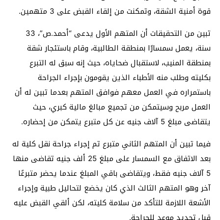
قوة أمنية الشقة، وتمكنت من إلقاء القبض على 3 متهمين.
تبين من التحقيقات أن المتهم الأول يدعى “أحمد.ص”، 33
سنة، يعمل سمسارًا بمنطقة الطالبية، وقام باستئجار شقة
بمنطقة المنيب، لاستقبال ضحاياه، حيث إنه سبق له التبرع
بكليته وطلب منه الأطباء الذين يقومون بإجراء الجراحة
باستمراره في العمل معهم فوافق المتهم بعدما تبين له أن
العمل مربح وسيتمكن من تجميع مبالغ مالية كبري، حيث
يتقاضى مبلغ 5 آلاف جنيه عن كل متبرع يتمكن من إحضاره.
فيما تبين أن المتهم الثاني متبرع تم إجراء جراحة نقل كلية له
بعد الاتفاق مع السمسار على مبلغ 25 ألف جنيه تقاضى منها
5 آلاف جنيه فقط، ويتقاضى باقي المبلغ عندما يحضر متبرعًا
آخر وهو المتهم الثالث الذي كان يخضع لتحاليل طبية وإجراء
الأشعة اللازمة للتأكد من سلامة كليته، لكن ألقي القبض عليه
قبل تحديد موعد للجراحة.