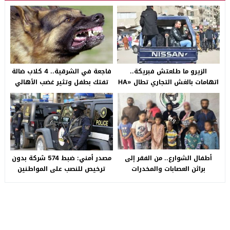
الزيرو ما طلعتش فبريكة..
فاجعة في الشرقية.. 4 كلاب ضالة
اتهامات بالغش التجاري تطال «HA
تفتك بطفل وتثير غضب الأهالي
Auto التجمع».. شكوى شراء
بالصالحية الجديدة
سيارة بـ3 ملايين جنيه تفجّر الأزمة
أطفال الشوارع.. من الفقر إلى
مصدر أمني: ضبط 574 شركة بدون
براثن العصابات والمخدرات
ترخيص للنصب على المواطنين