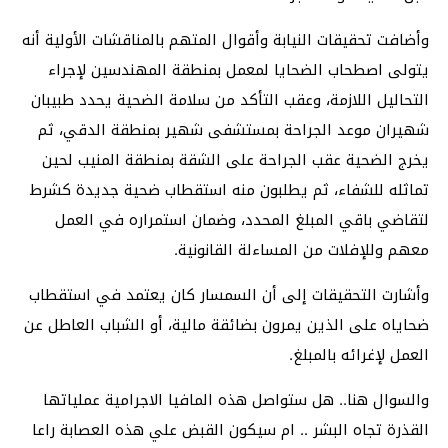
وأضافت تحقيقات النيابة وأقوال المتهم بالمناقشات الأولية أنه
يتولى اصطحاب الضحايا لمعمل بمنطقة المهندسين لإجراء
التحاليل اللازمة، وعقب التأكد من سلامة الضحية يحدد طبيبان
شهيران موعد الجراحة بمستشفى شهير بمنطقة الدقي، ثم
يخرج الضحية عقب الجراحة على الشقة بمنطقة المنيب لحين
تماثله للشفاء، ثم يطلبون منه استقطاب ضحية جديدة كشرط
لتقاضي باقي المبلغ المحدد، وضمان استمراره في العمل
معهم وللإفلات من المساءلة القانونية.
وأشارت التحقيقات إلى أن السمسار كان يعتمد في استقطاب
ضحاياه على الذين يمرون بضائقة مالية، أو الشباب العاطل عن
العمل لإغرائه بالمبلغ.
والسوال هنا.. هل ستواصل هذه المافيا الاجرامية عملياتها
القذرة تجاه البشر .. ام سيكون القبض علي هذه العصابة راعا