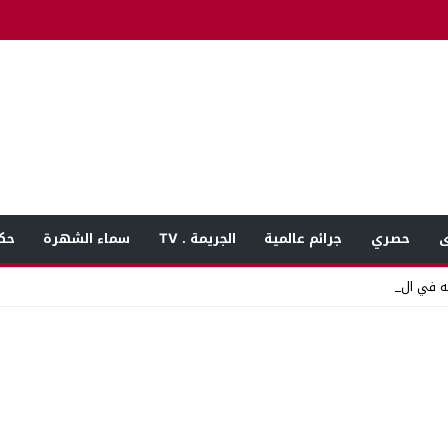
ى
حصري
جرائم عالمية
الجريمة . TV
سماء الشهرة
حك
 في المنوفية بعد بل _