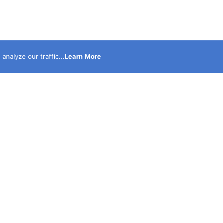
nalyze our traffic...
Learn More
نحن أكبر موقع الكترونى متخصص فى نشر الحوادث حصرى مدع
بالصور والفيديوهات ولدينا قناة على اليوتيوب لنشر الفيديوه