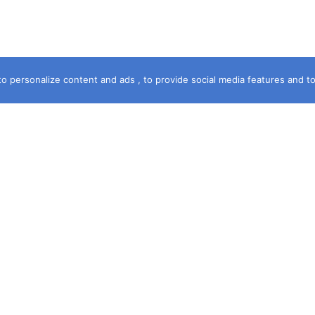
o personalize content and ads , to provide social media features and to a
خريطة الموقع
الرئيسية
سماء الشهرة
آخر جريمة
حكمت المحكمة
قصة جريمة
فى خدمتك
مستشارك القانونى
جرائم قبلى وبحرى
ديوان الشكاوى
حصري
ومه
المقالات
جرائم عالمية
ات
الجريمة . TV