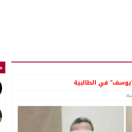
م
“يوسف” في الطالبية