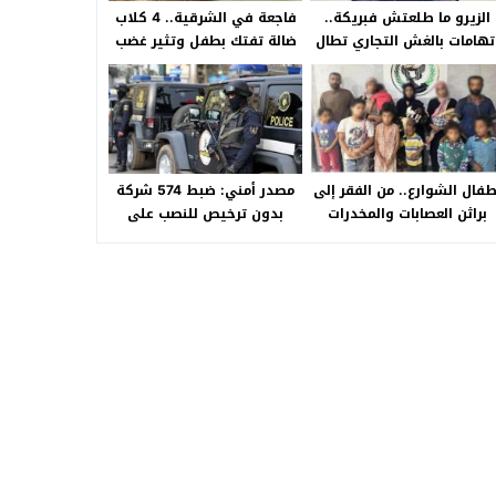
الزيرو ما طلعتش فبريكة..
فاجعة في الشرقية.. 4 كلاب
تهامات بالغش التجاري تطال
ضالة تفتك بطفل وتثير غضب
«HA Auto التجمع».. شكوى
الأهالي بالصالحية الجديدة
شراء سيارة بـ3 ملايين جنيه
تفجّر الأزمة
طفال الشوارع.. من الفقر إلى
مصدر أمني: ضبط 574 شركة
براثن العصابات والمخدرات
بدون ترخيص للنصب على
المواطنين