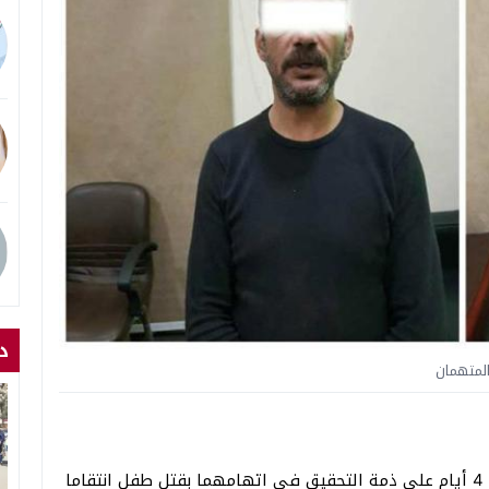
د
لمتهمان
قررت نيابة جنوب الجيزة حبس ممرضة وزوجها العرفى، 4 أيام على ذمة التحقيق فى اتهامهما بقتل طفل انتقاما