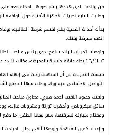
من والده، الذى هددها بنشر صورها المخلة معه على 
وطلبت النيابة تحريات الأجهزة الأمنية حول الواقعة 
اتهم ممرضة بقتله.
وتوصلت تحريات الرائد سامح بدوى رئيس مباحث الطالب
“سائق” تربطه علاقة جنسية بالممرضة، وكانت تتردد 
كشفت التحريات عن أن المتهمة رغبت فى إنهاء العلا
التواصل الاجتماعى فيسبوك، وطلب منها الحضور لشقت
ولفتت جهود النقيب أحمد صبري، معاون مباحث الطالب
سائق ميكروباص، وأحضرت تورتة ومشروبات غازية، ووض
ومفتاح سيارته لسرقتها، شعر بهما الطفل، ما دفع ا
وبإعداد كمين للمتهمة وزوجها ألقى رجال المباحث ال