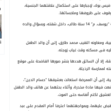
فيس بوك، لإجبارها على استكمال علاقتهما الجنسية،
ا
للوقوف على ظروفها وملابساتها.
بدأت أحداث القضية ببلاغ لقسم شرطة الطالبية، بوفاة “يوسف. م” 14 سنة طالب، داخل شقته، وبسؤال والده
ية، ومعاونه النقيب محمد طارق، إلى أن والد الطفل
أ
عليه فى مسكنه وقت غياب زوجته.
قة، إلا أن السائق هددها بنشر صورها الفاضحة على موقع
ه لممارسة الرذيلة.
ية، إلى أن الممرضة استعانت بعشيقها “حسام الدين”،
عت فيها مادة مخدرة، وأثناء بحثهما عن هاتف والد الطفل
لعشيق لكتم أنفاسه حتى الموت.
قبض عليهما، وبمواجهتهما اعترفا أمام المقدم على عبد