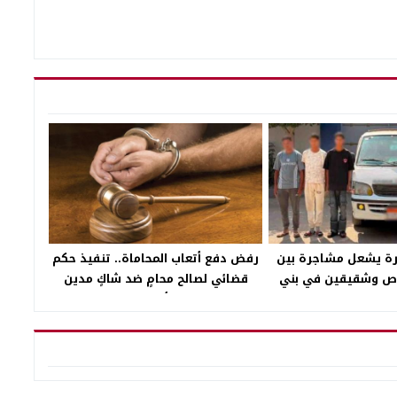
رة يشعل مشاجرة بين
رفض دفع أتعاب المحاماة.. تنفيذ حكم
اص وشقيقين في بني
قضائي لصالح محامٍ ضد شاكٍ مدين
سويف
بأتعاب