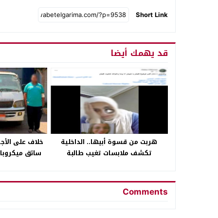
Short Link
قد يهمك أيضا
هربت من قسوة أبيها.. الداخلية
خلاف على الأج
تكشف ملابسات تغيب طالبة
سائق ميكروب
الإسكندرية
Comments