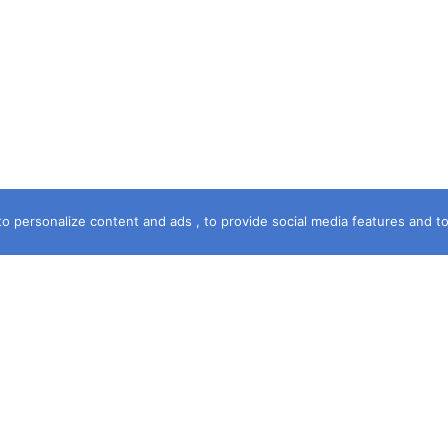
o personalize content and ads , to provide social media features and to a
خريطة الموقع
الرئيسية
سماء الشهرة
آخر جريمة
حكمت المحكمة
قصة جريمة
فى خدمتك