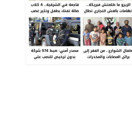
الزيرو ما طلعتش فبريكة..
فاجعة في الشرقية.. 4 كلاب
تهامات بالغش التجاري تطال
ضالة تفتك بطفل وتثير غضب
«HA Auto التجمع».. شكوى
الأهالي بالصالحية الجديدة
شراء سيارة بـ3 ملايين جنيه
تفجّر الأزمة
طفال الشوارع.. من الفقر إلى
مصدر أمني: ضبط 574 شركة
براثن العصابات والمخدرات
بدون ترخيص للنصب على
المواطنين