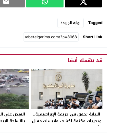
Tagged
بوابة الجريمة
Short Link
قد يهمك أيضا
النيابة تحقق في جريمة الإبراهيمية..
القبض على ا
وتحريات مكثفة لكشف ملابسات مقتل
بالأسلحة البي
أب وإصابة زوجته ونجله بالإسكندرية
سرحة 