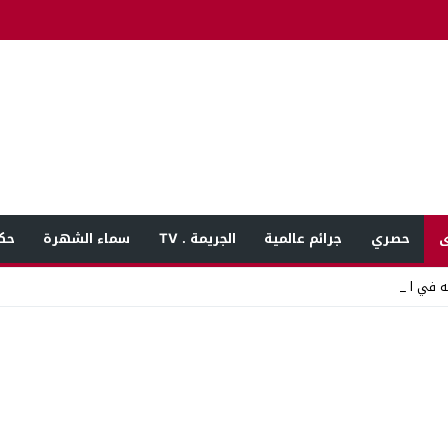
ى
حصري
جرائم عالمية
الجريمة . TV
سماء الشهرة
حك
ه في المنوفية ب_