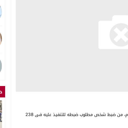
د
تمكنت الإدارة العامة لتنفيذ الأحكام بقطاع الأمن العام، من ضبط شخص مطلوب ضبطه للتنفيذ عليه فى 238