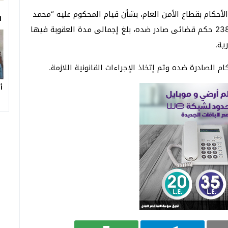
لأحكام بقطاع الأمن العام، بشأن قيام المحكوم عليه “محمد
ا
ع.ع”سن38- تاجر، والمطلوب ضبطه للتنفيذ عليه فى 238 حكم قضائى صادر ضده، بلغ إجمالى مدة العقوبة فيها
 الصادرة ضده وتم إتخاذ الإجراءات القانونية اللازمة.
أ