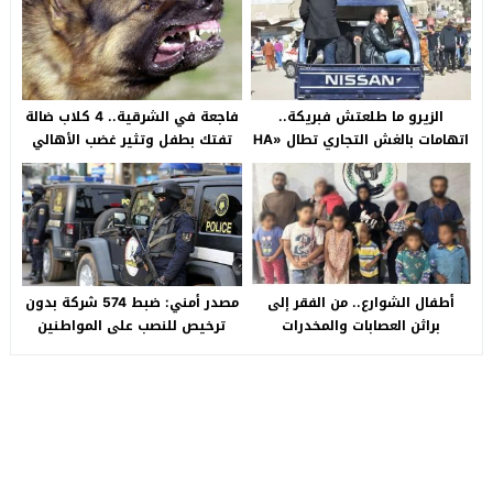
الزيرو ما طلعتش فبريكة..
فاجعة في الشرقية.. 4 كلاب ضالة
اتهامات بالغش التجاري تطال «HA
تفتك بطفل وتثير غضب الأهالي
Auto التجمع».. شكوى شراء
بالصالحية الجديدة
سيارة بـ3 ملايين جنيه تفجّر الأزمة
أطفال الشوارع.. من الفقر إلى
مصدر أمني: ضبط 574 شركة بدون
براثن العصابات والمخدرات
ترخيص للنصب على المواطنين