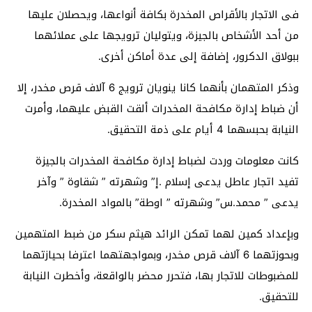
فى الاتجار بالأقراص المخدرة بكافة أنواعها، ويحصلان عليها
من أحد الأشخاص بالجيزة، ويتوليان ترويجها على عملائهما
ببولاق الدكرور، إضافة إلى عدة أماكن أخرى.
وذكر المتهمان بأنهما كانا ينويان ترويج 6 آلاف قرص مخدر، إلا
أن ضباط إدارة مكافحة المخدرات ألقت القبض عليهما، وأمرت
النيابة بحبسهما 4 أيام على ذمة التحقيق.
كانت معلومات وردت لضباط إدارة مكافحة المخدرات بالجيزة
تفيد اتجار عاطل يدعى إسلام .إ” وشهرته ” شقاوة ” وآخر
يدعى ” محمد.س” وشهرته ” اوطة” بالمواد المخدرة.
وبإعداد كمين لهما تمكن الرائد هيثم سكر من ضبط المتهمين
وبحوزتهما 6 آلاف قرص مخدر، وبمواجهتهما اعترفا بحيازتهما
للمضبوطات للاتجار بها، فتحرر محضر بالواقعة، وأخطرت النيابة
للتحقيق.