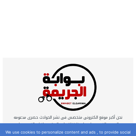
نحن أكبر موقع الكترونى متخصص فى نشر الحوادث حصرى مدعومه
بالصور والفيديوهات ولدينا قناة على اليوتيوب لنشر الفيديوهات
الحصرية التى يتم تصويرها بمعرفه نخبة كبيرة من أكفأ محرري
We use cookies to personalize content and ads , to provide social