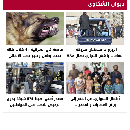
ديوان الشكاوى
الزيرو ما طلعتش فبريكة..
فاجعة في الشرقية.. 4 كلاب ضالة
اتهامات بالغش التجاري تطال «HA
تفتك بطفل وتثير غضب الأهالي
Auto التجمع».. شكوى شراء
بالصالحية الجديدة
سيارة بـ3 ملايين جنيه تفجّر الأزمة
أطفال الشوارع.. من الفقر إلى
مصدر أمني: ضبط 574 شركة بدون
براثن العصابات والمخدرات
ترخيص للنصب على المواطنين