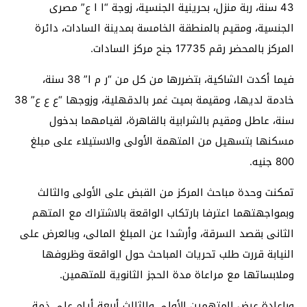
43 سنة، ربة منزل، بحرينية الجنسية، زوجة “ا ا ع” مصرى
الجنسية، ومقيم بالمنطقة الخامسة بمدينة السادات، دائرة
المركز بالمحضر رقم 17735 جنح مركز السادات.
فيما أكدت الشاكية، بتضررها من كل من “ر م ا” 38 سنة،
خادمة لديها، ومقيمة بميت غمر بالدقهلية، وزوجها “ع ع ع” 38
سنة، عاطل ومقيم بالشرابية بالقاهرة، لقيامهما بدخول
مسكنها بتسهيل من المتهمة الأولى والاستيلاء على مبلغ
800 جنيه.
تمكنت وحدة مباحث المركز من القبض على الأولى والثالث
وبمواجهتهما اعترفا بارتكاب الواقعة بالاشتراك مع المتهم
الثانى بقصد السرقة، وأرشدا عن المبلغ المالى، وبالعرض على
النيابة قررت طلب تحريات المباحث حول الواقعة وظروفها
وملابساتها مع مراعاة مدة الحجز الثانوية للمتهمين.
وبإعادة عرض المتهمين الأولى والثالث أربعة أيام على ذمة