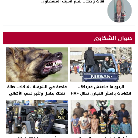
هات ودنك.. بقلم أشرف المشطاوي
ديوان الشكاوى
الزيرو ما طلعتش فبريكة..
فاجعة في الشرقية.. 4 كلاب ضالة
اتهامات بالغش التجاري تطال «HA
تفتك بطفل وتثير غضب الأهالي
Auto التجمع».. شكوى شراء
بالصالحية الجديدة
سيارة بـ3 ملايين جنيه تفجّر الأزمة