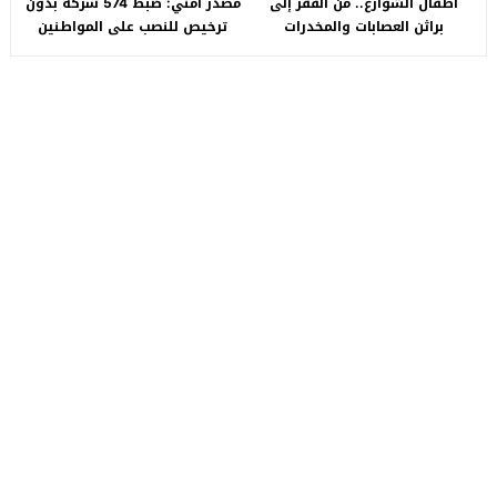
أطفال الشوارع.. من الفقر إلى
مصدر أمني: ضبط 574 شركة بدون
براثن العصابات والمخدرات
ترخيص للنصب على المواطنين