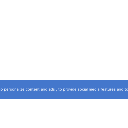
o personalize content and ads , to provide social media features and to a
خريطة الموقع