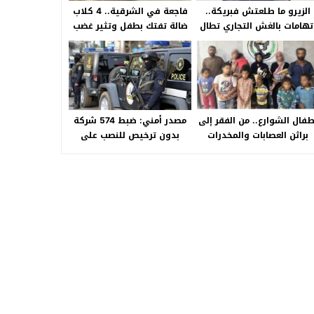
الزيرو ما طلعتش فبريكة..
فاجعة في الشرقية.. 4 كلاب
تهامات بالغش التجاري تطال
ضالة تفتك بطفل وتثير غضب
«HA Auto التجمع».. شكوى
الأهالي بالصالحية الجديدة
شراء سيارة بـ3 ملايين جنيه
تفجّر الأزمة
طفال الشوارع.. من الفقر إلى
مصدر أمني: ضبط 574 شركة
براثن العصابات والمخدرات
بدون ترخيص للنصب على
المواطنين