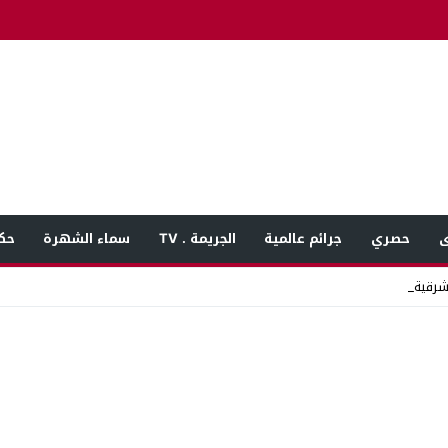
ى
حصري
جرائم عالمية
الجريمة . TV
سماء الشهرة
حك
شرقية.. خلاف على _