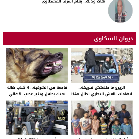
هات ودنك.. بقلم أشرف المشطاوي
ديوان الشكاوى
الزيرو ما طلعتش فبريكة..
فاجعة في الشرقية.. 4 كلاب ضالة
اتهامات بالغش التجاري تطال «HA
تفتك بطفل وتثير غضب الأهالي
Auto التجمع».. شكوى شراء
بالصالحية الجديدة
سيارة بـ3 ملايين جنيه تفجّر الأزمة