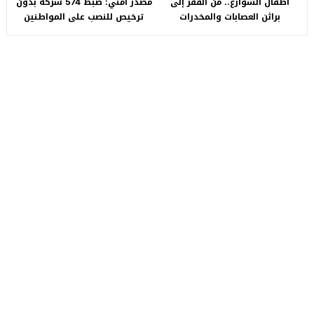
أطفال الشوارع.. من الفقر إلى
مصدر أمني: ضبط 574 شركة بدون
براثن العصابات والمخدرات
ترخيص للنصب على المواطنين