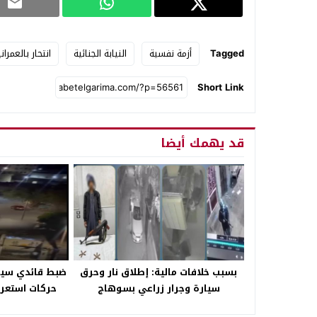
Tagged
أزمة نفسية
النيابة الجنائية
انتحار بالعمران
Short Link
قد يهمك أيضا
بسبب خلافات مالية: إطلاق نار وحرق
ضبط قائدي سيار
سيارة وجرار زراعي بسوهاج
حركات استعر
والمو