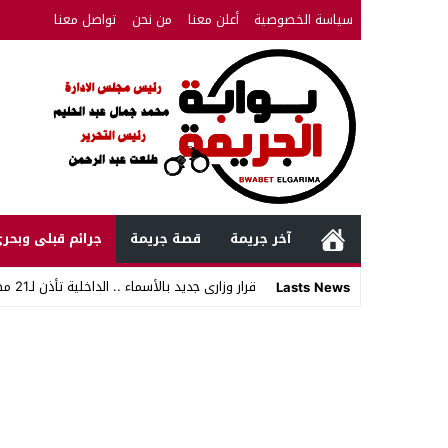
سياسة الخصوصية
أعلن معنا
من نحن
تواصل معنا
آخر جريمة
قصة جريمة
جرائم قبلى وبحر
قرار وزارى جديد بالأسماء .. الداخلية تأذن لـ21 مصريا بالتجنس بجنسيا _
Lasts News
Stop
Previous
Next