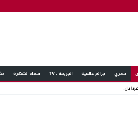
ى
حصري
جرائم عالمية
الجريمة . TV
سماء الشهرة
حك