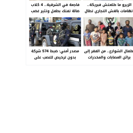
الزيرو ما طلعتش فبريكة..
فاجعة في الشرقية.. 4 كلاب
تهامات بالغش التجاري تطال
ضالة تفتك بطفل وتثير غضب
«HA Auto التجمع».. شكوى
الأهالي بالصالحية الجديدة
شراء سيارة بـ3 ملايين جنيه
تفجّر الأزمة
طفال الشوارع.. من الفقر إلى
مصدر أمني: ضبط 574 شركة
براثن العصابات والمخدرات
بدون ترخيص للنصب على
المواطنين