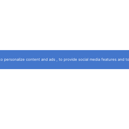
o personalize content and ads , to provide social media features and to a
خريطة الموقع
الرئيسية
سماء الشهرة
آخر جريمة
حكمت المحكمة
قصة جريمة
فى خدمتك