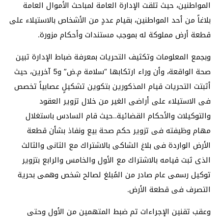
المواطنين، حيث تلقت الإدارة العامة لمباحث الأموال العامة
بلاغاً من أحد المواطنين، بقيام عددٍ من الأشخاص بالاستيلاء على
قطعة أرض مملوكة له بموجب مستندات وأحكام مزورة.
وبجمع المعلومات وتكثيف التحريات بمعرفة ضباط الإدارة تبين
صحة الواقعة، وأن وراء ارتكابها “سلامة م.ض” و5 آخرين، حيث
أثبتت التحريات قيام المذكورين بتكوين تشكيلٍ عصابياً تخصص
فى الاستيلاء على أراضى الغير من خلال تزوير العقود
والتوكيلات والأحكام القضائية..حيث قام السادس باستغلال
مهام وظيفته فى تزوير حكم صحة بيع ونفاذ بشأن قطعة
الأرض الواردة فى بلاغ الشاكى بالاشتراك مع الثانى والثالث
الذى ثبت قيامه بالاشتراك مع الأول والخامس والرابع بتزوير
توكيل رسمى عام صادر من المُبلغ لصالح شخص وهمى بحرية
التصرف فى قطعة الأرض.
وعقب تقنين الإجراءات تم ضبط المتهمين من الأول وحتى