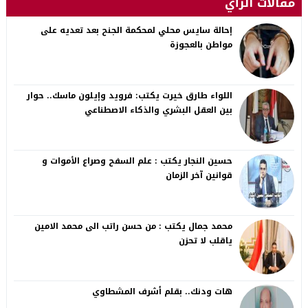
مقالات الرأي
إحالة سايس محلي لمحكمة الجنح بعد تعديه على
مواطن بالعجوزة
اللواء طارق خيرت يكتب: فرويد وإيلون ماسك.. حوار
بين العقل البشري والذكاء الاصطناعي
حسين النجار يكتب : علم السفح وصراع الأموات و
قوانين آخر الزمان
محمد جمال يكتب : من حسن راتب الى محمد الامين
ياقلب لا تحزن
هات ودنك.. بقلم أشرف المشطاوي