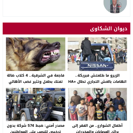
ديوان الشكاوى
الزيرو ما طلعتش فبريكة..
فاجعة في الشرقية.. 4 كلاب ضالة
اتهامات بالغش التجاري تطال «HA
تفتك بطفل وتثير غضب الأهالي
Auto التجمع».. شكوى شراء
بالصالحية الجديدة
سيارة بـ3 ملايين جنيه تفجّر الأزمة
أطفال الشوارع.. من الفقر إلى
مصدر أمني: ضبط 574 شركة بدون
براثن العصابات والمخدرات
ترخيص للنصب على المواطنين