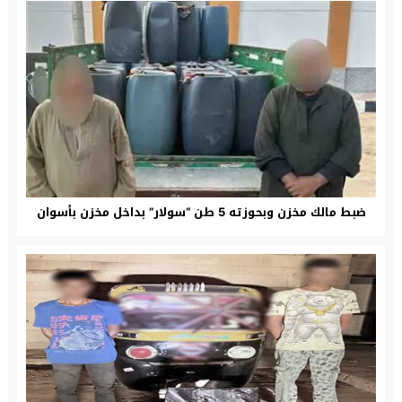
ضبط مالك مخزن وبحوزته 5 طن “سولار” بداخل مخزن بأسوان