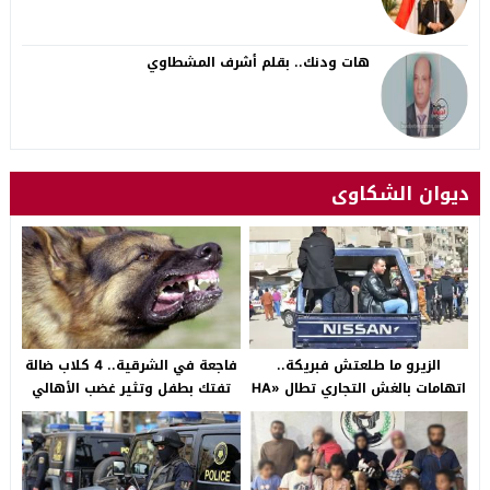
هات ودنك.. بقلم أشرف المشطاوي
ديوان الشكاوى
الزيرو ما طلعتش فبريكة..
فاجعة في الشرقية.. 4 كلاب ضالة
اتهامات بالغش التجاري تطال «HA
تفتك بطفل وتثير غضب الأهالي
Auto التجمع».. شكوى شراء
بالصالحية الجديدة
سيارة بـ3 ملايين جنيه تفجّر الأزمة