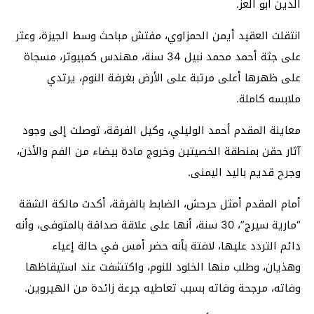
الدين أبو العز.
انتقلت العقيد أيمن الحمزاوي، مفتش مباحث وسط الجيزة، وعثر
على جثة أحمد محمد نبيل 34 سنة، مهندس كمبيوتر، مسجاة
على ظهرها أعلى مرتبة على الأرض بغرفة النوم، يرتدي
ملابسه كاملة.
معاينة المقدم أحمد الوليلي، وكيل الفرقة، توصلت إلى وجود
آثار حقن بمنطقة الخصيتين وخروج مادة بيضاء من الفم والأذن،
وجرح قديم باليد اليمنى.
أمام المقدم أمثل حرحش، الضابط بالفرقة، أكدت مالكة الشقة
“مارية سيرج”، 30 سنة، أنها على علاقة صداقة بالمتوفى، وأنه
دائم التردد عليها، لافتة بأنه حضر أمس في حالة إعياء
وهذيان، وطلب منها الخلود للنوم، واكتشفت عند استيقاظها
وفاته، مرجحة وفاته بسبب تعاطيه جرعة زائدة من الهيروين.