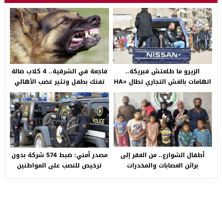
الزيرو ما طلعتش فبريكة..
فاجعة في الشرقية.. 4 كلاب ضالة
اتهامات بالغش التجاري تطال «HA
تفتك بطفل وتثير غضب الأهالي
Auto التجمع».. شكوى شراء
بالصالحية الجديدة
سيارة بـ3 ملايين جنيه تفجّر الأزمة
أطفال الشوارع.. من الفقر إلى
مصدر أمني: ضبط 574 شركة بدون
براثن العصابات والمخدرات
ترخيص للنصب على المواطنين