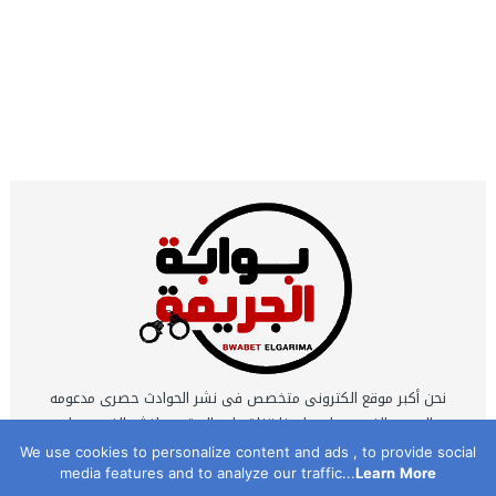
نحن أكبر موقع الكترونى متخصص فى نشر الحوادث حصرى مدعومه
بالصور والفيديوهات ولدينا قناة على اليوتيوب لنشر الفيديوهات
الحصرية التى يتم تصويرها بمعرفه نخبة كبيرة من أكفأ محرري
We use cookies to personalize content and ads , to provide social
media features and to analyze our traffic...
Learn More
الحوادث .. نحن اكبر شبكة مراسلين تعمل 24 ساعه يوميا .. نحن موقع