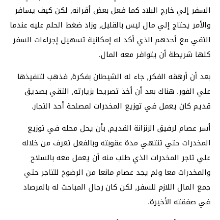
السفر إلي خارج البلاد كما فعل بعض أقرانه‏,‏ لكن كيف يسافر
والأمر يحتاج إلي مال ليس بالقليل‏,‏ وزاد ضغط الحلم عليه عندما
التقي مع أحدهم الذي أكد له إمكانية تسهيل إجراءات السفر
كلها شريطة أن يتوافر معه المال‏.‏
بعد أن أرهقه الفكر, جاء له الشيطان بفكرة, فذهب لتنفيذها
علي الفور. هناك بعد أن أخذ تصريحا بزيارته, التقي بصديق
قديم كان يعمل في توزيع المخدرات لمصلحة أحد التجار.
أسر عصام لرفيق الزنزانة القديم, بأن يحل محله في توزيع
المخدرات حتي تنتهي مدة عقوبته وبالفعل تعرف من خلاله
علي تاجر المخدرات الذي طلب منه أن يعمل معه بالسلاح
والمخدرات معا ولم يجد عصام مانعا من الرضوخ للتاجر حتي
جمع المال اللازم للسفر, لكن كان رجال المباحث له بالمرصاد
في صفقته الأخيرة.