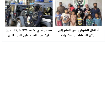
سيارة بـ3 ملايين جنيه تفجّر الأزمة
أطفال الشوارع.. من الفقر إلى
مصدر أمني: ضبط 574 شركة بدون
براثن العصابات والمخدرات
ترخيص للنصب على المواطنين