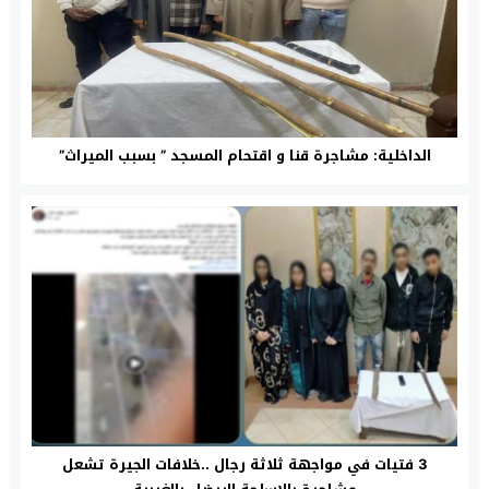
الداخلية: مشاجرة قنا و اقتحام المسجد ” بسبب الميراث”
3 فتيات في مواجهة ثلاثة رجال ..خلافات الجيرة تشعل