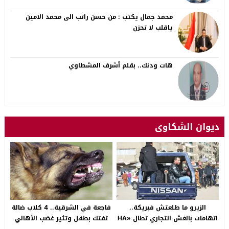
محمد جمال يكتب : من حسن راتب الى محمد الامين
ياقلب لا تحزن
هات ودنك.. بقلم أشرف المشطاوي
ديوان الشكاوى
الزيرو ما طلعتش فبريكة..
فاجعة في الشرقية.. 4 كلاب ضالة
اتهامات بالغش التجاري تطال «HA
تفتك بطفل وتثير غضب الأهالي
Auto التجمع».. شكوى شراء
بالصالحية الجديدة