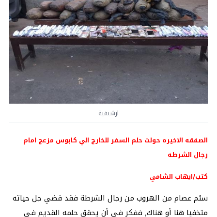
ارشيفية
الصفقه الاخيره حولت حلم السفر للخارج الي كابوس مزعج امام
رجال الشرطه
كتب/ايهاب الشامي
سئم عصام من الهروب من رجال الشرطة فقد قضي جل حياته
متخفيا هنا أو هناك‏,‏ ففكر في أن يحقق حلمه القديم في