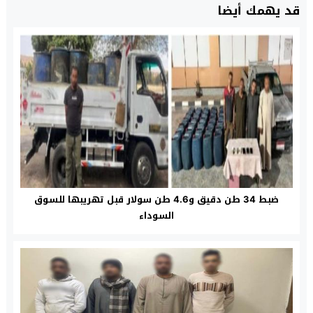
قد يهمك أيضا
ضبط 34 طن دقيق و4.6 طن سولار قبل تهريبها للسوق
السوداء