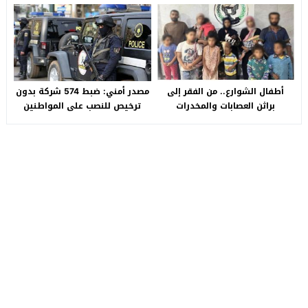
Auto التجمع».. شكوى شراء
بالصالحية الجديدة
سيارة بـ3 ملايين جنيه تفجّر الأزمة
أطفال الشوارع.. من الفقر إلى
مصدر أمني: ضبط 574 شركة بدون
براثن العصابات والمخدرات
ترخيص للنصب على المواطنين