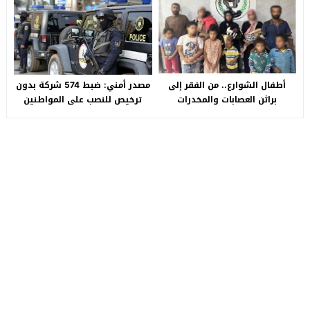
سيارة بـ3 ملايين جنيه تفجّر الأزمة
أطفال الشوارع.. من الفقر إلى
مصدر أمني: ضبط 574 شركة بدون
براثن العصابات والمخدرات
ترخيص للنصب على المواطنين