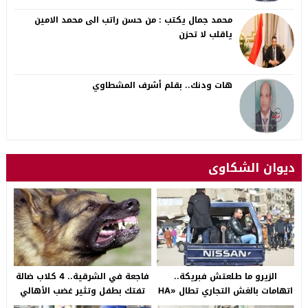
محمد جمال يكتب : من حسن راتب الى محمد الامين
ياقلب لا تحزن
هات ودنك.. بقلم أشرف المشطاوي
ديوان الشكاوى
الزيرو ما طلعتش فبريكة..
فاجعة في الشرقية.. 4 كلاب ضالة
اتهامات بالغش التجاري تطال «HA
تفتك بطفل وتثير غضب الأهالي
Auto التجمع».. شكوى شراء
بالصالحية الجديدة