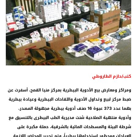
كتب/حازم الطاروطي
ومراكز ومعارض بيع الأدوية البيطرية بمركز منيا القمح، أسفرت عن
ضبط مركز لبيع وتداول الأدوية واللقاحات البيطرية وعيادة بيطرية
بهما عدد 373 عبوة 16 صنف أدوية بيطرية مجهولة المصدر،
وأدوية منتهية الصلاحية شنت مديرية الطب البيطرى بالتنسيق مع
شرطة البيئة والمسطحات المائية بالشرقية، حملة مكبرة على
العيادات ومحظور استخدامها بيطرياً، وتم تحرير المحاضر اللازمة