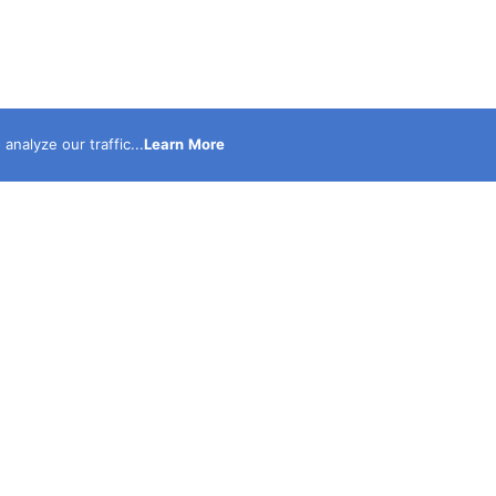
nalyze our traffic...
Learn More
نحن أكبر موقع الكترونى متخصص فى نشر الحوادث حصرى مدع
بالصور والفيديوهات ولدينا قناة على اليوتيوب لنشر الفيديوه