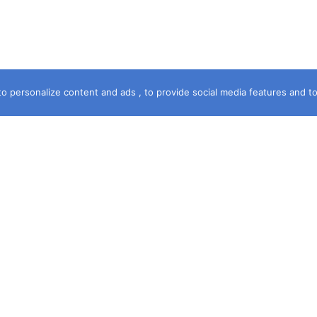
o personalize content and ads , to provide social media features and to a
خريطة الموقع
الرئيسية
سماء الشهرة
آخر جريمة
حكمت المحكمة
قصة جريمة
فى خدمتك
مستشارك القانونى
جرائم قبلى وبحرى
ديوان الشكاوى
حصري
ومه
المقالات
جرائم عالمية
ات