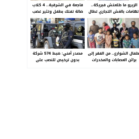
الزيرو ما طلعتش فبريكة..
فاجعة في الشرقية.. 4 كلاب
تهامات بالغش التجاري تطال
ضالة تفتك بطفل وتثير غضب
«HA Auto التجمع».. شكوى
الأهالي بالصالحية الجديدة
شراء سيارة بـ3 ملايين جنيه
تفجّر الأزمة
طفال الشوارع.. من الفقر إلى
مصدر أمني: ضبط 574 شركة
براثن العصابات والمخدرات
بدون ترخيص للنصب على
المواطنين