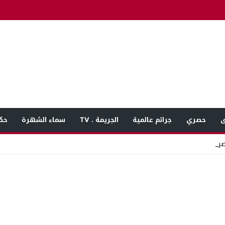
ى
حصري
جرائم عالمية
الجريمة . TV
سماء الشهرة
حك