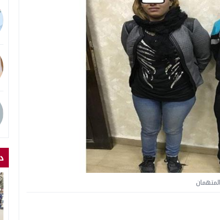
د
لمتهمان