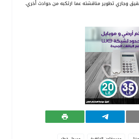
لتحقيق وجاري تطوير مناقشته عما ارتكبه من حوادث أخري.
نزل
مديريةامن القاهرة
مسجل خطر