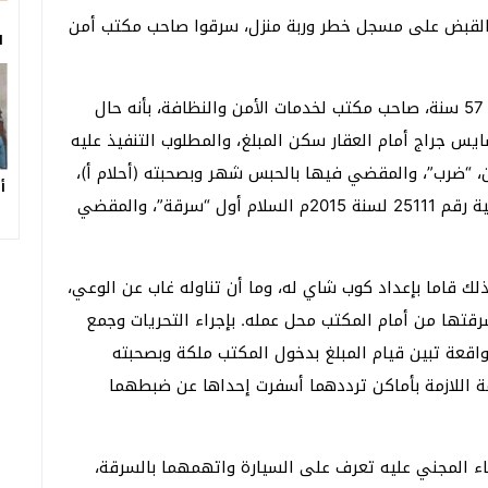
من القبض على مسجل خطر وربة منزل، سرقوا صاحب مكتب أمن
ا
تلقى قسم شرطة الزيتون بلاغًا من جمال عبد المنعم، 57 سنة، صاحب مكتب لخدمات الأمن والنظافة، بأنه حال
تب ملكه حضر إليه (عمرو ص)،35 سنة، سايس جراج أمام العقار سكن المبلغ، والمطلوب التنفيذ عليه
ة 2001م شبرا الخيمة ثان، “ضرب”، والمقضي فيها بالحبس شهر وبصحبته (أحلام أ)،
أ
22 سنة، ربة منزل، والمطلوب التنفيذ عليها في القضية رقم 25111 لسنة 2015م السلام أول “سرقة”، والمقضي
ذلك قاما بإعداد كوب شاي له، وما أن تناوله غاب عن الوعي،
تها من أمام المكتب محل عمله. بإجراء التحريات وجمع
واقعة تبين قيام المبلغ بدخول المكتب ملكة وبصحبته
نمة اللازمة بأماكن ترددهما أسفرت إحداها عن ضبطهما
اء المجني عليه تعرف على السيارة واتهمهما بالسرقة،