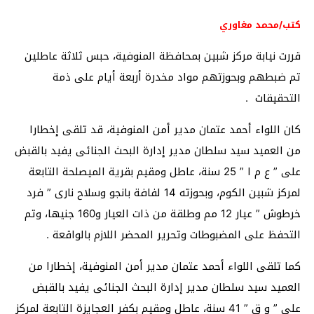
كتب/محمد مغاوري
قررت نيابة مركز شبين بمحافظة المنوفية، حبس ثلاثة عاطلين
تم ضبطهم وبحوزتهم مواد مخدرة أربعة أيام على ذمة
التحقيقات .
كان اللواء أحمد عتمان مدير أمن المنوفية، قد تلقى إخطارا
من العميد سيد سلطان مدير إدارة البحث الجنائى يفيد بالقبض
على ” ع م ا ” 25 سنة، عاطل ومقيم بقرية الميصلحة التابعة
لمركز شبين الكوم، وبحوزته 14 لفافة بانجو وسلاح نارى ” فرد
خرطوش ” عيار 12 مم وطلقة من ذات العيار و160 جنيها، وتم
التحفظ على المضبوطات وتحرير المحضر اللازم بالواقعة .
كما تلقى اللواء أحمد عتمان مدير أمن المنوفية، إخطارا من
العميد سيد سلطان مدير إدارة البحث الجنائى يفيد بالقبض
على ” و ق ” 41 سنة، عاطل ومقيم بكفر العجايزة التابعة لمركز