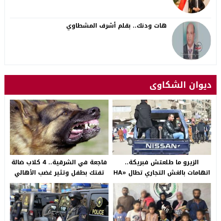
هات ودنك.. بقلم أشرف المشطاوي
ديوان الشكاوى
الزيرو ما طلعتش فبريكة..
فاجعة في الشرقية.. 4 كلاب ضالة
اتهامات بالغش التجاري تطال «HA
تفتك بطفل وتثير غضب الأهالي
Auto التجمع».. شكوى شراء
بالصالحية الجديدة
سيارة بـ3 ملايين جنيه تفجّر الأزمة