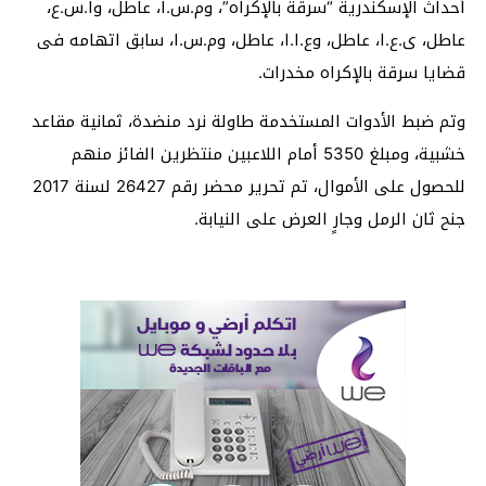
أحداث الإسكندرية “سرقة بالإكراه”، وم.س.ا، عاطل، وا.س.ع،
عاطل، ى.ع.ا، عاطل، وع.ا.ا، عاطل، وم.س.ا، سابق اتهامه فى
قضايا سرقة بالإكراه مخدرات.
وتم ضبط الأدوات المستخدمة طاولة نرد منضدة، ثمانية مقاعد
خشبية، ومبلغ 5350 أمام اللاعبين منتظرين الفائز منهم
للحصول على الأموال، تم تحرير محضر رقم 26427 لسنة 2017
جنح ثان الرمل وجارٍ العرض على النيابة.