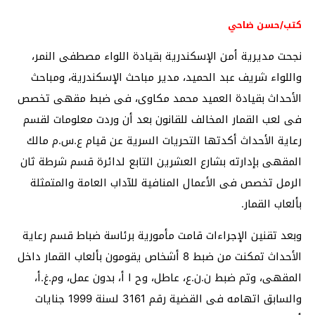
كتب/حسن ضاحي
نجحت مديرية أمن الإسكندرية بقيادة اللواء مصطفى النمر،
واللواء شريف عبد الحميد، مدير مباحث الإسكندرية، ومباحث
الأحداث بقيادة العميد محمد مكاوى، فى ضبط مقهى تخصص
فى لعب القمار المخالف للقانون بعد أن وردت معلومات لقسم
رعاية الأحداث أكدتها التحريات السرية عن قيام ع.س.م مالك
المقهى بإدارته بشارع العشرين التابع لدائرة قسم شرطة ثان
الرمل تخصص فى الأعمال المنافية للآداب العامة والمتمثلة
بألعاب القمار.
وبعد تقنين الإجراءات قامت مأمورية برئاسة ضباط قسم رعاية
الأحداث تمكنت من ضبط 8 أشخاص يقومون بألعاب القمار داخل
المقهى، وتم ضبط ن.ن.ع، عاطل، وح ا أ، بدون عمل، وم.غ.أ،
والسابق اتهامه فى القضية رقم 3161 لسنة 1999 جنايات