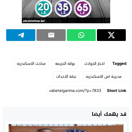
Tagged
اخبار الحوادث
بوابة الجريمه
مباحث الاسكندريه
مديرية امن الاسكندريه
نيابة الاحداث
Short Link
قد يهمك أيضا