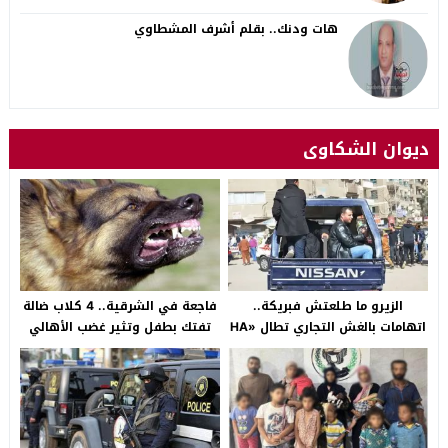
هات ودنك.. بقلم أشرف المشطاوي
ديوان الشكاوى
الزيرو ما طلعتش فبريكة..
فاجعة في الشرقية.. 4 كلاب ضالة
اتهامات بالغش التجاري تطال «HA
تفتك بطفل وتثير غضب الأهالي
Auto التجمع».. شكوى شراء
بالصالحية الجديدة
سيارة بـ3 ملايين جنيه تفجّر الأزمة