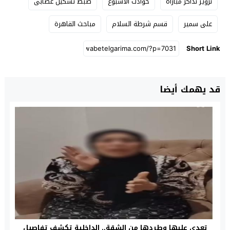
تزوير تذاكر مباراة
حوادث الأسبوع
ضبط تشكيل عصابى
على سمير
قسم شرطة السلام
مباحث القاهرة
Short Link
قد يهمك أيضا
تعدى عليها وطردها من الشقة.. الداخلية تكشف تفاصيل