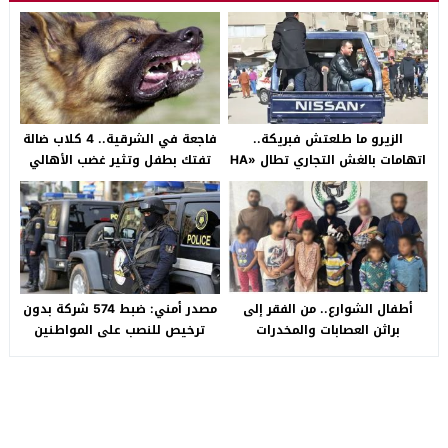
الزيرو ما طلعتش فبريكة..
فاجعة في الشرقية.. 4 كلاب ضالة
اتهامات بالغش التجاري تطال «HA
تفتك بطفل وتثير غضب الأهالي
Auto التجمع».. شكوى شراء
بالصالحية الجديدة
سيارة بـ3 ملايين جنيه تفجّر الأزمة
أطفال الشوارع.. من الفقر إلى
مصدر أمني: ضبط 574 شركة بدون
براثن العصابات والمخدرات
ترخيص للنصب على المواطنين