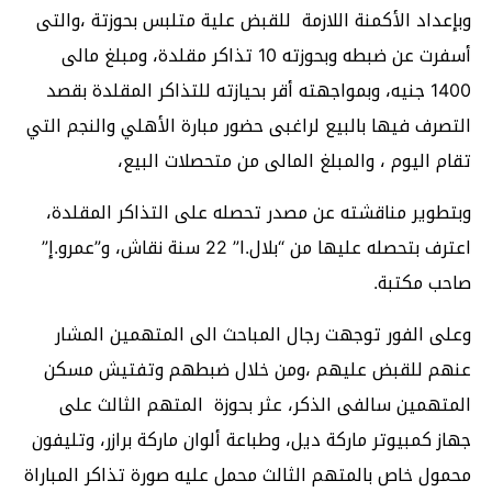
وبإعداد الأكمنة اللازمة للقبض علية متلبس بحوزتة ،والتى
أسفرت عن ضبطه وبحوزته 10 تذاكر مقلدة، ومبلغ مالى
1400 جنيه، وبمواجهته أقر بحيازته للتذاكر المقلدة بقصد
التصرف فيها بالبيع لراغبى حضور مبارة الأهلي والنجم التي
تقام اليوم ، والمبلغ المالى من متحصلات البيع،
وبتطوير مناقشته عن مصدر تحصله على التذاكر المقلدة،
اعترف بتحصله عليها من “بلال.ا” 22 سنة نقاش، و”عمرو.إ”
صاحب مكتبة.
وعلى الفور توجهت رجال المباحث الى المتهمين المشار
عنهم للقبض عليهم ،ومن خلال ضبطهم وتفتيش مسكن
المتهمين سالفى الذكر، عثر بحوزة المتهم الثالث على
جهاز كمبيوتر ماركة ديل، وطباعة ألوان ماركة برازر، وتليفون
محمول خاص بالمتهم الثالث محمل عليه صورة تذاكر المباراة