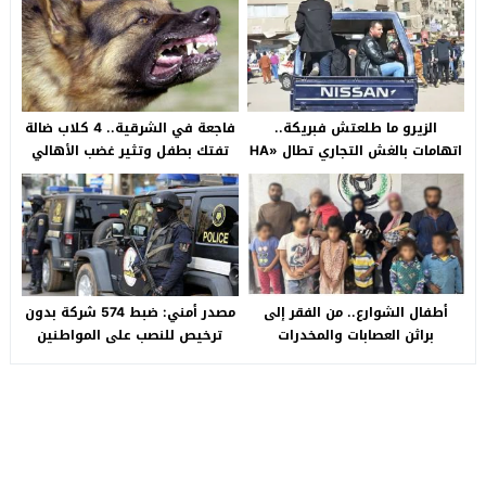
الزيرو ما طلعتش فبريكة..
فاجعة في الشرقية.. 4 كلاب ضالة
اتهامات بالغش التجاري تطال «HA
تفتك بطفل وتثير غضب الأهالي
Auto التجمع».. شكوى شراء
بالصالحية الجديدة
سيارة بـ3 ملايين جنيه تفجّر الأزمة
أطفال الشوارع.. من الفقر إلى
مصدر أمني: ضبط 574 شركة بدون
براثن العصابات والمخدرات
ترخيص للنصب على المواطنين