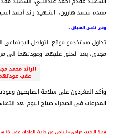
الشهيد مقدم أحمد عبدالنبي، الشهيد مقدم
مقدم محمد هارون، الشهيد رائد أحمد السي
وفى نفس السياق ..
تداول مستخدمو موقع التواصل الاجتماعى المخ
مجدى، بعد العثور عليهما وعودتهما الى من 
الرائد محمد مج
عقب عودتهما
وأكد المغردون على سلامة الضابطين وعودته
المدرعات فى الصحراء صباح اليوم بعد انتهاء 
قصة النقيب «رامي» الناجي من حادث الواحات عقب 16 ساعة في مواجهات نارية مع العناصر الإرهابية.