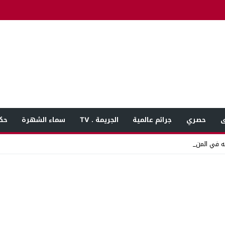
ى
حصري
جرائم عالمية
الجريمة . TV
سماء الشهرة
حك
 في المنوفية بعد بلا_