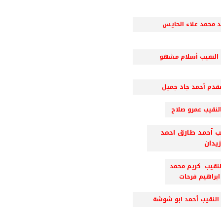
د محمد علاء الحايس
لنقيب أسلام مشهو
دم أحمد جاد جميل
لنقيب عمرو صلاح
 اْحمد طارق احمد
يدان
لنقيب كريم محمد
ابراهيم فرحات
يب أحمد ابو شوشة