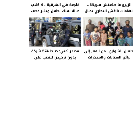
الزيرو ما طلعتش فبريكة..
فاجعة في الشرقية.. 4 كلاب
تهامات بالغش التجاري تطال
ضالة تفتك بطفل وتثير غضب
«HA Auto التجمع».. شكوى
الأهالي بالصالحية الجديدة
شراء سيارة بـ3 ملايين جنيه
تفجّر الأزمة
طفال الشوارع.. من الفقر إلى
مصدر أمني: ضبط 574 شركة
براثن العصابات والمخدرات
بدون ترخيص للنصب على
المواطنين