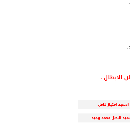
لابطال .
عميد امتياز كامل
د البطل محمد وحيد