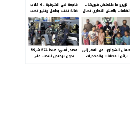
الزيرو ما طلعتش فبريكة..
فاجعة في الشرقية.. 4 كلاب
تهامات بالغش التجاري تطال
ضالة تفتك بطفل وتثير غضب
«HA Auto التجمع».. شكوى
الأهالي بالصالحية الجديدة
شراء سيارة بـ3 ملايين جنيه
تفجّر الأزمة
طفال الشوارع.. من الفقر إلى
مصدر أمني: ضبط 574 شركة
براثن العصابات والمخدرات
بدون ترخيص للنصب على
المواطنين