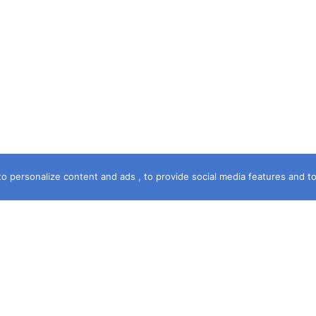
o personalize content and ads , to provide social media features and to a
خريطة الموقع
الرئيسية
سماء الشهرة
آخر جريمة
حكمت المحكمة