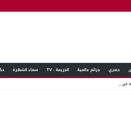
ى
حصري
جرائم عالمية
الجريمة . TV
سماء الشهرة
حك
ه في المنوفية بعد_