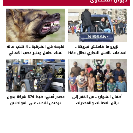
الزيرو ما طلعتش فبريكة..
فاجعة في الشرقية.. 4 كلاب ضالة
اتهامات بالغش التجاري تطال «HA
تفتك بطفل وتثير غضب الأهالي
Auto التجمع».. شكوى شراء
بالصالحية الجديدة
سيارة بـ3 ملايين جنيه تفجّر الأزمة
أطفال الشوارع.. من الفقر إلى
مصدر أمني: ضبط 574 شركة بدون
براثن العصابات والمخدرات
ترخيص للنصب على المواطنين