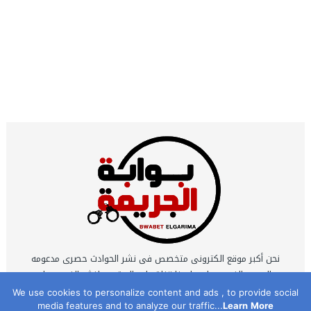
نحن أكبر موقع الكترونى متخصص فى نشر الحوادث حصرى مدعومه
بالصور والفيديوهات ولدينا قناة على اليوتيوب لنشر الفيديوهات
الحصرية التى يتم تصويرها بمعرفه نخبة كبيرة من أكفأ محرري
We use cookies to personalize content and ads , to provide social
media features and to analyze our traffic...
Learn More
الحوادث .. نحن اكبر شبكة مراسلين تعمل 24 ساعه يوميا .. نحن موقع