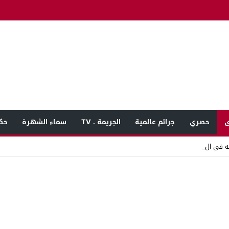
ى
حصري
جرائم عالمية
الجريمة . TV
سماء الشهرة
حك
 في المنوفية بع _