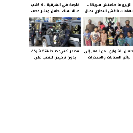
الزيرو ما طلعتش فبريكة..
فاجعة في الشرقية.. 4 كلاب
تهامات بالغش التجاري تطال
ضالة تفتك بطفل وتثير غضب
«HA Auto التجمع».. شكوى
الأهالي بالصالحية الجديدة
شراء سيارة بـ3 ملايين جنيه
تفجّر الأزمة
طفال الشوارع.. من الفقر إلى
مصدر أمني: ضبط 574 شركة
براثن العصابات والمخدرات
بدون ترخيص للنصب على
المواطنين