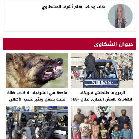
هات ودنك.. بقلم أشرف المشطاوي
ديوان الشكاوى
الزيرو ما طلعتش فبريكة..
فاجعة في الشرقية.. 4 كلاب ضالة
اتهامات بالغش التجاري تطال «HA
تفتك بطفل وتثير غضب الأهالي
Auto التجمع».. شكوى شراء
بالصالحية الجديدة
سيارة بـ3 ملايين جنيه تفجّر الأزمة