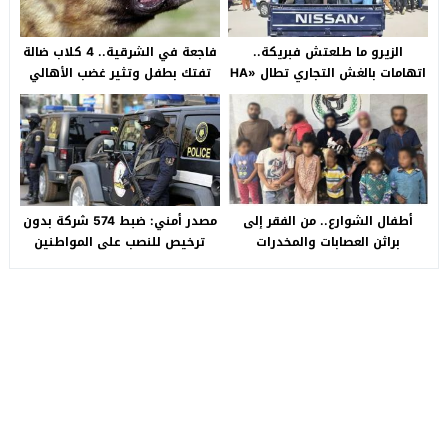
الزيرو ما طلعتش فبريكة..
فاجعة في الشرقية.. 4 كلاب ضالة
اتهامات بالغش التجاري تطال «HA
تفتك بطفل وتثير غضب الأهالي
Auto التجمع».. شكوى شراء
بالصالحية الجديدة
سيارة بـ3 ملايين جنيه تفجّر الأزمة
أطفال الشوارع.. من الفقر إلى
مصدر أمني: ضبط 574 شركة بدون
براثن العصابات والمخدرات
ترخيص للنصب على المواطنين