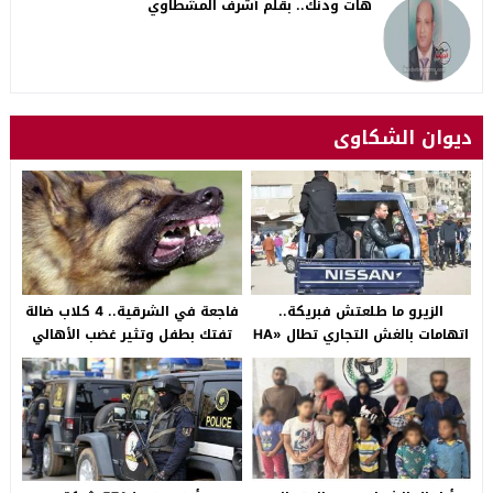
هات ودنك.. بقلم أشرف المشطاوي
ديوان الشكاوى
الزيرو ما طلعتش فبريكة..
فاجعة في الشرقية.. 4 كلاب ضالة
اتهامات بالغش التجاري تطال «HA
تفتك بطفل وتثير غضب الأهالي
Auto التجمع».. شكوى شراء
بالصالحية الجديدة
سيارة بـ3 ملايين جنيه تفجّر الأزمة