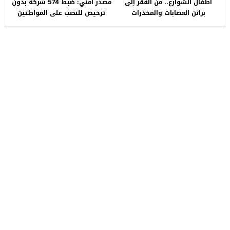
أطفال الشوارع.. من الفقر إلى
مصدر أمني: ضبط 574 شركة بدون
براثن العصابات والمخدرات
ترخيص للنصب على المواطنين