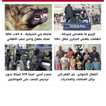
الزيرو ما طلعتش فبريكة..
فاجعة في الشرقية.. 4 كلاب ضالة
اتهامات بالغش التجاري تطال «HA
تفتك بطفل وتثير غضب الأهالي
Auto التجمع».. شكوى شراء
بالصالحية الجديدة
سيارة بـ3 ملايين جنيه تفجّر الأزمة
أطفال الشوارع.. من الفقر إلى
مصدر أمني: ضبط 574 شركة بدون
براثن العصابات والمخدرات
ترخيص للنصب على المواطنين