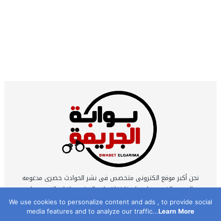
نحن أكبر موقع الكترونى متخصص فى نشر الحوادث حصرى مدعومه
بالصور والفيديوهات ولدينا قناة على اليوتيوب لنشر الفيديوهات
الحصرية التى يتم تصويرها بمعرفه نخبة كبيرة من أكفأ محرري
We use cookies to personalize content and ads , to provide social
media features and to analyze our traffic...
Learn More
الحوادث .. نحن اكبر شبكة مراسلين تعمل 24 ساعه يوميا .. نحن موقع