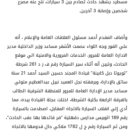
مسطرد يشهد حادث تصادم بين 3 سيارات، نتج عنه مصرع
شخصين وإصابة 3 آخرين.
وأضاف المقدم أحمد مسئول العلاقات العامة والإعلام ، أنه
علي الفور وجه اللواء عصمت الأشقر مساعد وزير الداخلية مدير
الادارة العامة للمرور، الخدمات المرورية والامنية الي موقع
الحادث، وتبين أنه أثناء سير السيارة رقم ف ر د 261 شرطة
“تويوتا دبل كابينة” قيادة المجند حسين السيد أحمد 21 سنة
سائق بالإدارة، وبرفقته نجل العميد نبيل عبدالعظيم متولي
مساعد مدير الإدارة العامة للمرور للمنطقة الشرقية الطالب
بالفرقة الرابعة بكلية الشرطة، اختلت عجلة القيادة بيده، مما
أدي إلي انقلاب السيارة بالاتجاه المقابل، اصطدمت بالسيارة
رقم 189 اتوبيس مدارس دقهلية “فر قائدها بها عقب الحادث”،
ومن ثم السيارة رقم ج ل 1782 ملاكي حال قدومها بالاتجاه