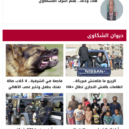
هات ودنك.. بقلم أشرف المشطاوي
ديوان الشكاوى
الزيرو ما طلعتش فبريكة..
فاجعة في الشرقية.. 4 كلاب ضالة
اتهامات بالغش التجاري تطال «HA
تفتك بطفل وتثير غضب الأهالي
Auto التجمع».. شكوى شراء
بالصالحية الجديدة
سيارة بـ3 ملايين جنيه تفجّر الأزمة