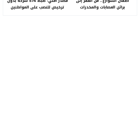
أطفال الشوارع.. من الفقر إلى
مصدر أمني: ضبط 574 شركة بدون
براثن العصابات والمخدرات
ترخيص للنصب على المواطنين