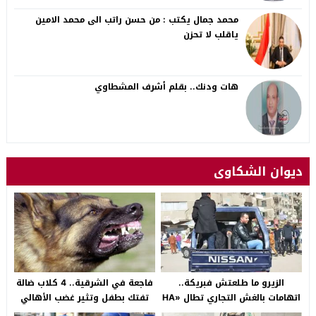
محمد جمال يكتب : من حسن راتب الى محمد الامين
ياقلب لا تحزن
هات ودنك.. بقلم أشرف المشطاوي
ديوان الشكاوى
الزيرو ما طلعتش فبريكة..
فاجعة في الشرقية.. 4 كلاب ضالة
اتهامات بالغش التجاري تطال «HA
تفتك بطفل وتثير غضب الأهالي
Auto التجمع».. شكوى شراء
بالصالحية الجديدة