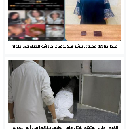
ضبط صانعة محتوى بنشر فيديوهات خادشة للحياء في حلوان
القبض على المتهم بقتل عامل لخلاف بينهما في أبو النمرس