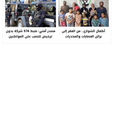
سيارة بـ3 ملايين جنيه تفجّر الأزمة
أطفال الشوارع.. من الفقر إلى
مصدر أمني: ضبط 574 شركة بدون
براثن العصابات والمخدرات
ترخيص للنصب على المواطنين