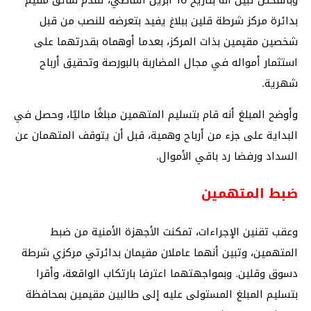
وبالفحص تبين أنه بتاريخ 16 أبريل الماضي، تقدم سائق مقيم
بدائرة مركز شرطة قلين ببلاغ يفيد بتعرضه للنصب من قبل
شخصين مقيمين بذات المركز، بعدما أوهماه بقدرتهما على
استثمار أمواله في مجال المضاربة بالبورصة وتحقيق أرباح
شهرية.
وأوضح المبلغ أنه قام بتسليم المتهمين مبلغًا ماليًا، وحصل في
البداية على جزء من أرباح وهمية، قبل أن يتوقف المتهمان عن
السداد ورفضا رد باقي الأموال.
ضبط المتهمين
وعقب تقنين الإجراءات، تمكنت الأجهزة الأمنية من ضبط
المتهمين، وتبين أنهما عاملان مقيمان بدائرتي مركزي شرطة
دسوق وقلين. وبمواجهتهما اعترفا بارتكاب الواقعة، وأقرا
بتسليم المبلغ المستولى عليه إلى طالبين مقيمين بمحافظة