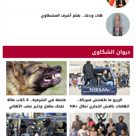
هات ودنك.. بقلم أشرف المشطاوي
ديوان الشكاوى
الزيرو ما طلعتش فبريكة..
فاجعة في الشرقية.. 4 كلاب ضالة
اتهامات بالغش التجاري تطال «HA
تفتك بطفل وتثير غضب الأهالي
Auto التجمع».. شكوى شراء
بالصالحية الجديدة
سيارة بـ3 ملايين جنيه تفجّر الأزمة