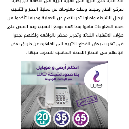
منذ فتره حتى عثروا على مقبره اثريه فى منطقه دير بصره
بمركو الفتح وحينما وصلت معلومات عن عملية الحفر والتنقيب
لرجال الشرطه واصلوا تحرياتهم عن العملية وحينما تأكدوا من
صحة المعلومات قاموا بمداهمة موقع التنقيب وتم القبض على
هؤلاء الاشقياء الثلاثه وتحرير محضر بالواقعه ولكنهم نجحوا
فى تهريب بعض القطع الاثريه الى القاهره عن طريق بعض
اتباعهم فى انتظار اللحظة المناسبه للتصرف فيها ..