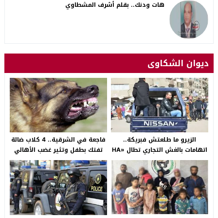
هات ودنك.. بقلم أشرف المشطاوي
ديوان الشكاوى
الزيرو ما طلعتش فبريكة..
فاجعة في الشرقية.. 4 كلاب ضالة
اتهامات بالغش التجاري تطال «HA
تفتك بطفل وتثير غضب الأهالي
Auto التجمع».. شكوى شراء
بالصالحية الجديدة
سيارة بـ3 ملايين جنيه تفجّر الأزمة