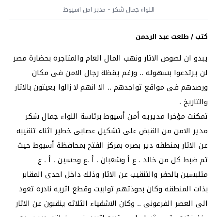
اللواء جمال شكر - مدير امن اسيوط
كتب / طلعت عبد الرحمن
يبدو ان لصوص الاثار ونهب المال العام والمتاجره بحضارة مصر
لن يرتدعوا بسهوله .. ورغم يقظة رجال الامن فى مكان
ورصدهم فى مواقع تواجدهم .. الا انهم لا زالوا يعيثون بالاثار
والتاريخ .
تمكنت مؤخرا مديريه أمن أسيوط برئاسة اللواء جمال شكر
مدير الامن من القبض على تشكيل عصابى خطير اثناء تنقيبه
عن الاثار بمنطقه دير بصره بمركز الفتح بمحافظة أسيوط حيث
تم ضبط كل من خالد . ع أ وشعبان . أ .ع وحسين . أ . ع
متلبسين بالحفر والتنقيب عن الاثار وذلك داخل احدى المقابر
بذات المنطقه وكان بحوذتهم توابيت وقطع اثريه نادره تعود
الى العصر الفرعونى .. وكان الاشقياء الثلاثه ينقبون عن الاثار