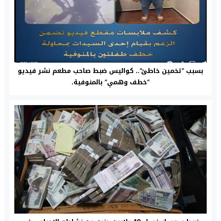
بسبب “تخمين خاطئ”.. كواليس ضبط صاحب مطعم نشر فيديو
“خطف وهمي” بالمنوفية.