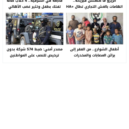
الزيرو ما طلعتش فبريكة..
فاجعة في الشرقية.. 4 كلاب ضالة
اتهامات بالغش التجاري تطال «HA
تفتك بطفل وتثير غضب الأهالي
Auto التجمع».. شكوى شراء
بالصالحية الجديدة
سيارة بـ3 ملايين جنيه تفجّر الأزمة
أطفال الشوارع.. من الفقر إلى
مصدر أمني: ضبط 574 شركة بدون
براثن العصابات والمخدرات
ترخيص للنصب على المواطنين