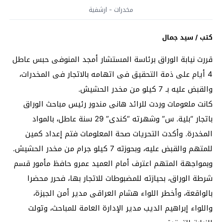
مخدرات - ارشفية
كتب / سيد جمال
قررت نيابة الوراق برئاسة المستشار أمجد المنوفى حبس عاطل
4 أيام على ذمة التحقيق فى اتهامه بالاتجار فى المخدرات،
والقبض عليه بـ 7 كيلو من مخدر الحشيش.
كانت ملعومات وردت للرائد هانى مندور رئيس مباحث الوراق
باتجار “بلية. س” وشهرته “كندى” 29 سنة عاطل، بالمواد
المخدرة. وأكدت التحريات صحة المعلومات فتم إعداد كمين
للمتهم والقبض عليه، وبحوزته 7 كيلو جرام من مخدر الحشيش.
وبمواجهة المتهم اعترف أمام العميد عمرو حافظ مأمور قسم
شرطة الوراق، بحيازته للمضبوطات للاتجار بها، فحرر محضرا
بالواقعة، وأخطر اللواء هشام العراقى مدير أمن الجيزة،
واللواء إبراهيم الديب مدير الإدارة العامة للمباحث، وتولت