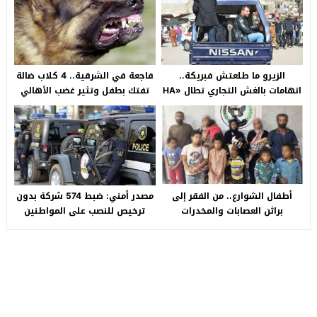
الزيرو ما طلعتش فبريكة..
فاجعة في الشرقية.. 4 كلاب ضالة
اتهامات بالغش التجاري تطال «HA
تفتك بطفل وتثير غضب الأهالي
Auto التجمع».. شكوى شراء
بالصالحية الجديدة
سيارة بـ3 ملايين جنيه تفجّر الأزمة
أطفال الشوارع.. من الفقر إلى
مصدر أمني: ضبط 574 شركة بدون
براثن العصابات والمخدرات
ترخيص للنصب على المواطنين