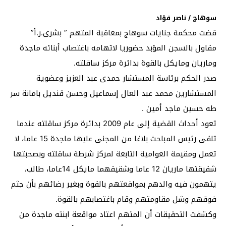
سوهاج / ناصر فؤاد
قضت محكمة جنايات سوهاج بمعاقبة المتهم ” بشرى.ر.أ”
مقاول بالسجن المؤبد حضوريا لاتهامه باغتصاب أبنائه ماجدة
وماريان ومايكل بالقوة بدائرة مركز ساقلته.
صدر الحكم برئاسة المستشار حمدى عبد العزيز وعضوية
المستشارين محمد عبد العال إسماعيل وحسن قنديل بامانة سر
طه حسين ماجد أمين .
تعود أحداث القضية إلى عام 2009 بدائرة مركز ساقلته عندما
تلقى رئيس المباحث بلاغا من المجنى عليها ماجدة 15 عاما، لا
تعمل ومقيمة العوامية التابعة لمركز شرطة ساقلته وبصحبتها
شقيقتها ماريان 12 عاما وشقيقهما مايكل 14عاما، طالب،
يتهمون فيه والدهم بمواقعتهم بالقوة وبغير رضائهم بأن جثم
فوقهم وشل مقاومتهم وقام باغتصابهم بالقوة.
وكشفت التحقيقات أن المتهم اعتاد مواقعة ابنته ماجدة من