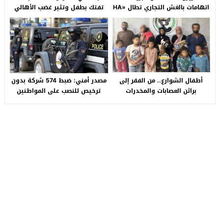
اتهامات بالغش التجاري تطال «HA
تفتك بطفل وتثير غضب الأهالي
Auto التجمع».. شكوى شراء
بالصالحية الجديدة
سيارة بـ3 ملايين جنيه تفجّر الأزمة
أطفال الشوارع.. من الفقر إلى
مصدر أمني: ضبط 574 شركة بدون
براثن العصابات والمخدرات
ترخيص للنصب على المواطنين