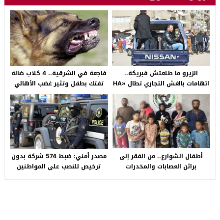
الزيرو ما طلعتش فبريكة..
فاجعة في الشرقية.. 4 كلاب ضالة
اتهامات بالغش التجاري تطال «HA
تفتك بطفل وتثير غضب الأهالي
Auto التجمع».. شكوى شراء
بالصالحية الجديدة
سيارة بـ3 ملايين جنيه تفجّر الأزمة
أطفال الشوارع.. من الفقر إلى
مصدر أمني: ضبط 574 شركة بدون
براثن العصابات والمخدرات
ترخيص للنصب على المواطنين