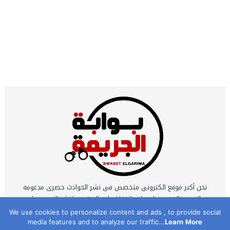
نحن أكبر موقع الكترونى متخصص فى نشر الحوادث حصرى مدعومه
بالصور والفيديوهات ولدينا قناة على اليوتيوب لنشر الفيديوهات
الحصرية التى يتم تصويرها بمعرفه نخبة كبيرة من أكفأ محرري
We use cookies to personalize content and ads , to provide social
media features and to analyze our traffic...
Learn More
الحوادث .. نحن اكبر شبكة مراسلين تعمل 24 ساعه يوميا .. نحن موقع