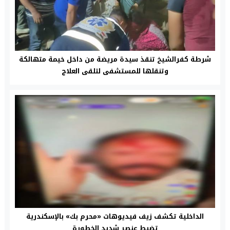
شرطة كفرالشيخ تنقذ سيدة مريضة من داخل خيمة متهالكة
وتنقلها للمستشفى لتلقى العلاج
الداخلية تكشف زيف فيديوهات «محرم بك» بالإسكندرية
تضبط عنصر شديد الخطورة