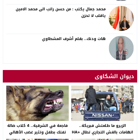
محمد جمال يكتب : من حسن راتب الى محمد الامين
ياقلب لا تحزن
هات ودنك.. بقلم أشرف المشطاوي
ديوان الشكاوى
الزيرو ما طلعتش فبريكة..
فاجعة في الشرقية.. 4 كلاب ضالة
اتهامات بالغش التجاري تطال «HA
تفتك بطفل وتثير غضب الأهالي
Auto التجمع».. شكوى شراء
بالصالحية الجديدة