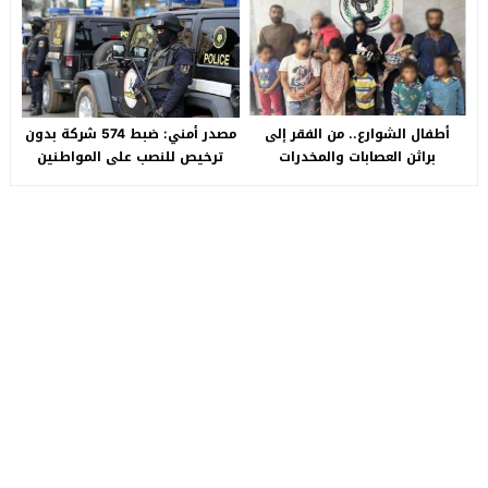
سيارة بـ3 ملايين جنيه تفجّر الأزمة
أطفال الشوارع.. من الفقر إلى
مصدر أمني: ضبط 574 شركة بدون
براثن العصابات والمخدرات
ترخيص للنصب على المواطنين