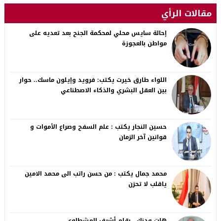
مقالات الرأي
إحالة سايس محلي لمحكمة الجنح بعد تعديه على
مواطن بالعجوزة
اللواء طارق خيرت يكتب: فرويد وإيلون ماسك.. حوار
بين العقل البشري والذكاء الاصطناعي
حسين النجار يكتب : علم السفح وصراع الأموات و
قوانين آخر الزمان
محمد جمال يكتب : من حسن راتب الى محمد الامين
ياقلب لا تحزن
هات ودنك.. بقلم أشرف المشطاوي