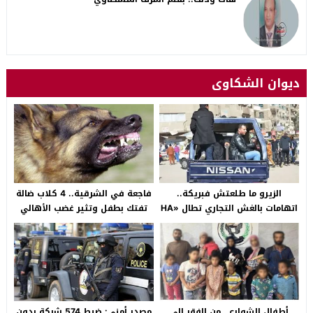
ديوان الشكاوى
الزيرو ما طلعتش فبريكة..
فاجعة في الشرقية.. 4 كلاب ضالة
اتهامات بالغش التجاري تطال «HA
تفتك بطفل وتثير غضب الأهالي
Auto التجمع».. شكوى شراء
بالصالحية الجديدة
سيارة بـ3 ملايين جنيه تفجّر الأزمة
أطفال الشوارع.. من الفقر إلى
مصدر أمني: ضبط 574 شركة بدون