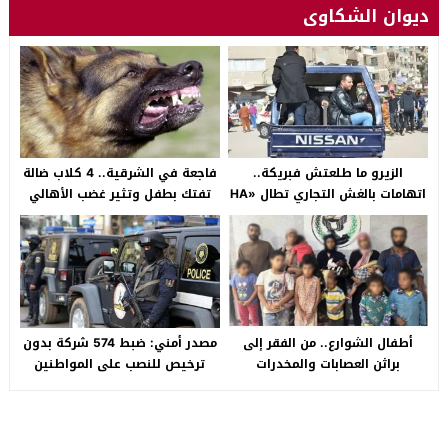
ديوان الشكاوى
الزيرو ما طلعتش فبريكة..
فاجعة في الشرقية.. 4 كلاب ضالة
اتهامات بالغش التجاري تطال «HA
تفتك بطفل وتثير غضب الأهالي
Auto التجمع».. شكوى شراء
بالصالحية الجديدة
سيارة بـ3 ملايين جنيه تفجّر الأزمة
أطفال الشوارع.. من الفقر إلى
مصدر أمني: ضبط 574 شركة بدون
براثن العصابات والمخدرات
ترخيص للنصب على المواطنين