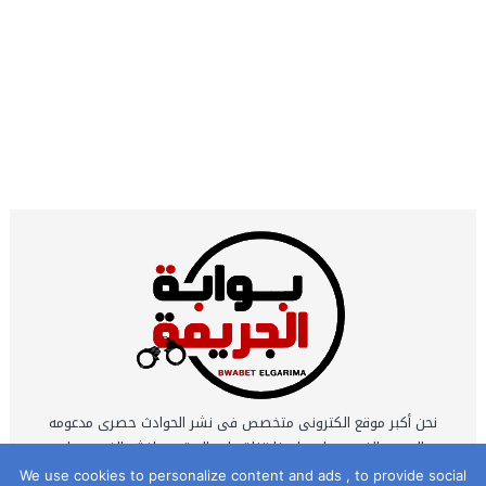
نحن أكبر موقع الكترونى متخصص فى نشر الحوادث حصرى مدعومه
بالصور والفيديوهات ولدينا قناة على اليوتيوب لنشر الفيديوهات
الحصرية التى يتم تصويرها بمعرفه نخبة كبيرة من أكفأ محرري
We use cookies to personalize content and ads , to provide social