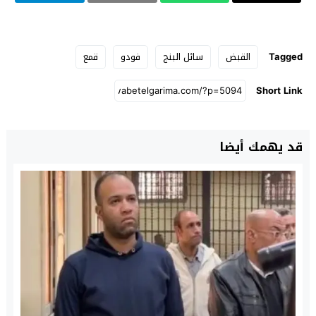
Tagged
القبض
سائل البنج
فودو
قمع
Short Link
قد يهمك أيضا