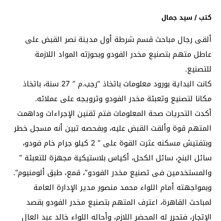
كتب / سيد جمال
ألقى رجال مباحث قسم شرطة أول مدينة نصر القبض على
عاطل متهم بتصنيع مخدر الفودو وبحوزته المواد اللازمة
للتصنيع.
كانت البداية بورود معلومات باتخاذ “رجب.م ” 27 سنة، باتخاذ
مكانا لتصنيع وتعبئة مخدر الفودو وترويجه على عملائه.
أكدت التحريات صحة المعلومات فتم تقنين الإجراءات وداهمت
المتهم قوة وألقت القبض عليه، وبفحصه تبين أنه مسجل خطر
وبتفتيش مسكنه عثرت القوة على ” 2 كيلو جرام خام فودو،
سائل البنج، سائل الكحل، أكياس بلاستيكية مجهزة للتعبئة ”
والمستخدمين فى تصنيع مخدر الفودو”، قمع، طبق ألومنيوم”.
وبمواجهته أمام اللواء محمد منصور مدير الإدارة العامة
لمباحث القاهرة، اعترف المتهم بتصنيع مخدر الفودو بقصد
الإتجار، فتحرر له المحضر اللازم، وأحاله اللواء خالد عبد العال