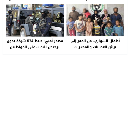
Auto التجمع».. شكوى شراء
بالصالحية الجديدة
سيارة بـ3 ملايين جنيه تفجّر الأزمة
أطفال الشوارع.. من الفقر إلى
مصدر أمني: ضبط 574 شركة بدون
براثن العصابات والمخدرات
ترخيص للنصب على المواطنين