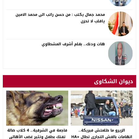
محمد جمال يكتب : من حسن راتب الى محمد الامين
ياقلب لا تحزن
هات ودنك.. بقلم أشرف المشطاوي
ديوان الشكاوى
الزيرو ما طلعتش فبريكة..
فاجعة في الشرقية.. 4 كلاب ضالة
اتهامات بالغش التجاري تطال «HA
تفتك بطفل وتثير غضب الأهالي