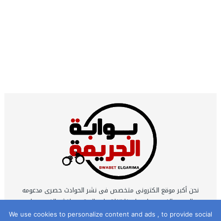
نحن أكبر موقع الكترونى متخصص فى نشر الحوادث حصرى مدعومه
بالصور والفيديوهات ولدينا قناة على اليوتيوب لنشر الفيديوهات
الحصرية التى يتم تصويرها بمعرفه نخبة كبيرة من أكفأ محرري
We use cookies to personalize content and ads , to provide social