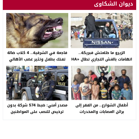
ديوان الشكاوى
الزيرو ما طلعتش فبريكة..
فاجعة في الشرقية.. 4 كلاب ضالة
اتهامات بالغش التجاري تطال «HA
تفتك بطفل وتثير غضب الأهالي
Auto التجمع».. شكوى شراء
بالصالحية الجديدة
سيارة بـ3 ملايين جنيه تفجّر الأزمة
أطفال الشوارع.. من الفقر إلى
مصدر أمني: ضبط 574 شركة بدون
براثن العصابات والمخدرات
ترخيص للنصب على المواطنين