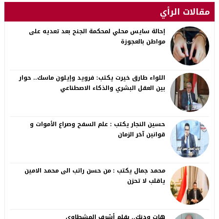
مقالات الرأي
إحالة سايس محلي لمحكمة الجنح بعد تعديه على
مواطن بالعجوزة
اللواء طارق خيرت يكتب: فرويد وإيلون ماسك.. حوار
بين العقل البشري والذكاء الاصطناعي
حسين النجار يكتب : علم السفح وصراع الأموات و
قوانين آخر الزمان
محمد جمال يكتب : من حسن راتب الى محمد الامين
ياقلب لا تحزن
هات ودنك.. بقلم أشرف المشطاوي