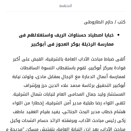
المتهمة
كتب / حازم الطاروطى
خبايا اصطياد حسناوات الريف واستغلالهم فى
ممارسة الرذيلة بوكر العجوز فى أبوكبير
ألقى ضباط مباحث الآداب العامة بالشرقية، القبض على أكبر
قوادة بمركز أبوكبير، تقوم باستقطاب النسوة الساقطات
لممارسة أعمال الدعارة مع الرجال بمقابل مادى، وتولت نيابة
أبوكبير التحقيق برئاسة محمد علاء الدين حرز وبإشراف
المستشار وليد جمال المحامى العام لنيابات شمال الشرقية.
تلقى اللواء رضا طبلية مدير أمن الشرقية، إخطارا من اللواء
هشام خطاب مدير البحث الجنائى، يفيد بقيام العقيد عاطف
زكى رئيس مباحث الآداب، وبرفقته الرائد حسام الشحات وكيل
مباحث الآداب، بعد إذن النيابة العامة، بتفتيش مسكن “مديحة م