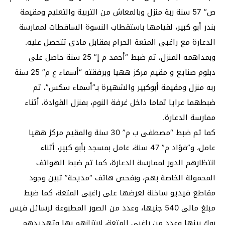
ص” 57 سنة ربة منزل وبالمعاش من التربية والتعليم ومقيمة
بندر أبو كبير، لقيامها باستقطاب النسوة الساقطات لممارسة
الدعارة مع راغبى المتعة الحرام بمقابل مادى تتحصل عليه.
وبمداهمه المنزل، تم ضبط “أحمد م إ” 25 سنة حاصل على
دبلوم صنايع و مقيم مركز ههيا وبرفقته “أسماء ع م” 25 سنة
ربه منزل ومقيمة أبوكبير والشهيرة بـ”أسماء سكس”، تم
ضبطهما عرايا تماما داخل غرفة النوم، بمنزل القوادة، أثناء
ممارسة الدعارة.
كما تم ضبط “مصطفى ب م” 30 سنة والمقيم مركز ههيا
عامل، و”فؤاد م” 47 سنة، عامل بمسجد بأبو كبير، أثناء
انتظارهم الدور لممارسة الدعارة، كما تم ضبط الهواتف
المحمولة الخاصة بهم، وبفحص هاتف “مديحة” تبين وجود
مقاطع فيديو ساخنة لعرضها على راغبى المتعة، كما ضبط
مبلغ مالى 540 جنيها، وعدد من الصور المطبوعة لرسائل فيس
بوك بينها وعدد من راغبى المتعة، لابتزازهم بها وتهديدهم