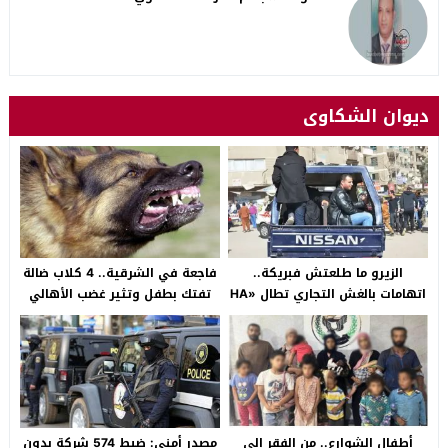
ديوان الشكاوى
الزيرو ما طلعتش فبريكة..
فاجعة في الشرقية.. 4 كلاب ضالة
اتهامات بالغش التجاري تطال «HA
تفتك بطفل وتثير غضب الأهالي
Auto التجمع».. شكوى شراء
بالصالحية الجديدة
سيارة بـ3 ملايين جنيه تفجّر الأزمة
أطفال الشوارع.. من الفقر إلى
مصدر أمني: ضبط 574 شركة بدون