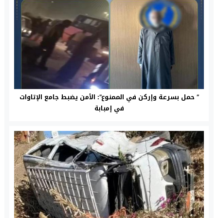
” حمل بسرعة وإركن في الممنوع”: الأمن يضبط جامع الإتاوات
في إمبابة