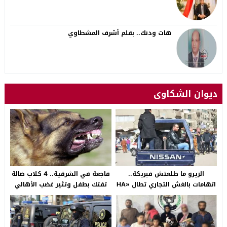
هات ودنك.. بقلم أشرف المشطاوي
ديوان الشكاوى
الزيرو ما طلعتش فبريكة..
فاجعة في الشرقية.. 4 كلاب ضالة
اتهامات بالغش التجاري تطال «HA
تفتك بطفل وتثير غضب الأهالي
Auto التجمع».. شكوى شراء
بالصالحية الجديدة
سيارة بـ3 ملايين جنيه تفجّر الأزمة