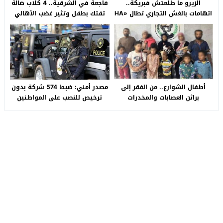
الزيرو ما طلعتش فبريكة..
فاجعة في الشرقية.. 4 كلاب ضالة
اتهامات بالغش التجاري تطال «HA
تفتك بطفل وتثير غضب الأهالي
Auto التجمع».. شكوى شراء
بالصالحية الجديدة
سيارة بـ3 ملايين جنيه تفجّر الأزمة
أطفال الشوارع.. من الفقر إلى
مصدر أمني: ضبط 574 شركة بدون
براثن العصابات والمخدرات
ترخيص للنصب على المواطنين