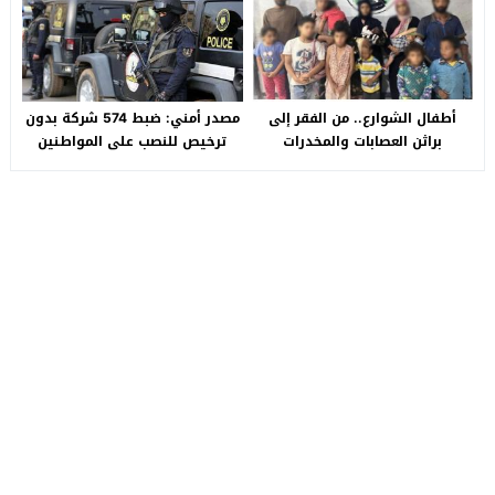
سيارة بـ3 ملايين جنيه تفجّر الأزمة
أطفال الشوارع.. من الفقر إلى
مصدر أمني: ضبط 574 شركة بدون
براثن العصابات والمخدرات
ترخيص للنصب على المواطنين