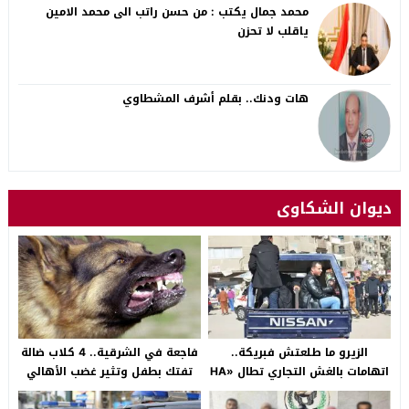
محمد جمال يكتب : من حسن راتب الى محمد الامين
ياقلب لا تحزن
هات ودنك.. بقلم أشرف المشطاوي
ديوان الشكاوى
الزيرو ما طلعتش فبريكة..
فاجعة في الشرقية.. 4 كلاب ضالة
اتهامات بالغش التجاري تطال «HA
تفتك بطفل وتثير غضب الأهالي
Auto التجمع».. شكوى شراء
بالصالحية الجديدة