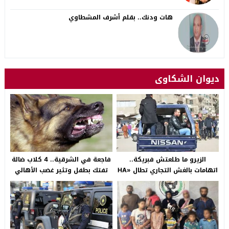
هات ودنك.. بقلم أشرف المشطاوي
ديوان الشكاوى
الزيرو ما طلعتش فبريكة..
فاجعة في الشرقية.. 4 كلاب ضالة
اتهامات بالغش التجاري تطال «HA
تفتك بطفل وتثير غضب الأهالي
Auto التجمع».. شكوى شراء
بالصالحية الجديدة
سيارة بـ3 ملايين جنيه تفجّر الأزمة